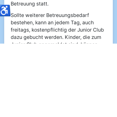
Betreuung statt.
♿
Sollte weiterer Betreuungsbedarf
bestehen, kann an jedem Tag, auch
freitags, kostenpflichtig der Junior Club
dazu gebucht werden. Kinder, die zum
Junior Club angemeldet sind, können
unter der Woche bis 17:00 Uhr, in den
Ferien von 8:00 bis 17:00 Uhr betreut
werden.
Unser Kooperationspartner ist der ASC
e.V.
Mittelberg
0551